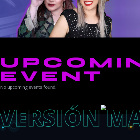
UPCOMI
EVENT
No upcoming events found.
N
ZONA
COLORADO MEDIA